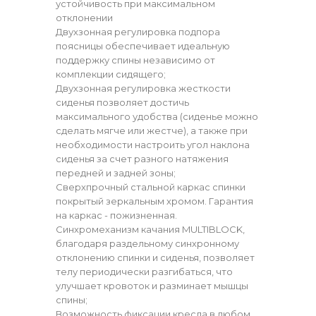
устойчивость при максимальном
отклонении
Двухзонная регулировка подпора
поясницы обеспечивает идеальную
поддержку спины независимо от
комплекции сидящего;
Двухзонная регулировка жесткости
сиденья позволяет достичь
максимального удобства (сиденье можно
сделать мягче или жестче), а также при
необходимости настроить угол наклона
сиденья за счет разного натяжения
передней и задней зоны;
Сверхпрочный стальной каркас спинки
покрытый зеркальным хромом. Гарантия
на каркас - пожизненная.
Синхромеханизм качания MULTIBLOCK,
благодаря раздельному синхронному
отклонению спинки и сиденья, позволяет
телу периодически разгибаться, что
улучшает кровоток и разминает мышцы
спины;
Возможность фиксации кресла в любом