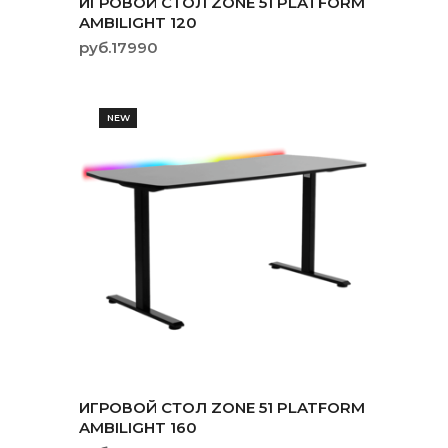
ИГРОВОЙ СТОЛ ZONE 51 PLATFORM
AMBILIGHT 120
руб.17990
NEW
ИГРОВОЙ СТОЛ ZONE 51 PLATFORM
AMBILIGHT 160