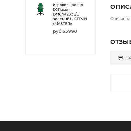
Игровое кресло
ОПИС
DXRacer I-
DMC/IA233S/E
Описание 
зеленый I - СЕРИИ
«MASTER»
руб.63990
ОТЗЫ
НА