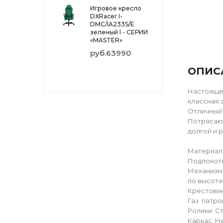
Игровое кресло
DXRacer I-
DMC/IA233S/E
зеленый I - СЕРИИ
«MASTER»
руб.63990
ОПИС
Настоящее
классная 
Отличный 
Потрясающ
долгой и 
Материалы
Подлокотн
Механизм 
по высоте
Крестовин
Газ. патро
Ролики: Ст
Каркас: 