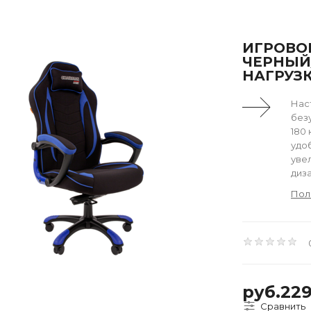
ИГРОВОЕ
ЧЕРНЫЙ
НАГРУЗК
Нас
без
180 
удоб
уве
диза
Пол
руб.22