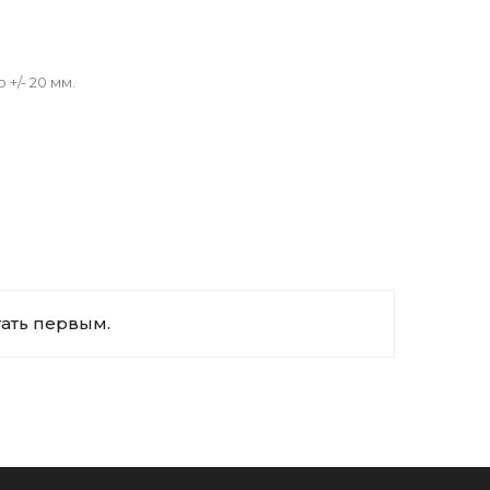
+/- 20 мм.
тать первым.