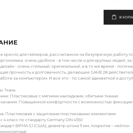
В КОРЗ
АНИЕ
 кресло для геймеров, рассчитанное на безупречную работу под
эргономика: очень удобное - в том числе и для крупных людей, за
дизайн - очень стильный, оригинальный, и в то же время - логичн
ая прочность и долговечность, делающее GAME 28 действитель
работе за компьютером. И все это - по самой адекватной и досту
: Ткань
ики: Пластиковые с мягкими накладками, обитыми тканью
качания: Повышенной комфортности с возможностью фиксации 
а: Пластиковая с защитными пластиковыми элементами
н: 4 класс по стандарту Germany DIN 4550
андарт BIFMA 5,1 (США), диаметр штока 11 мм, покрытие – нейлон
Немонолитный