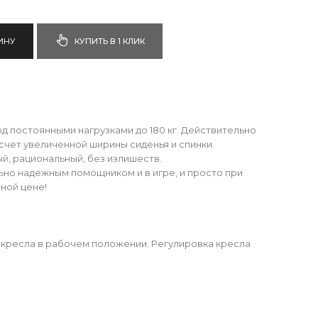
ИНУ
КУПИТЬ В 1 КЛИК
 постоянными нагрузками до 180 кг. Действительно
 счет увеличенной ширины сиденья и спинки.
ый, рациональный, без излишеств.
но надежным помощником и в игре, и просто при
пной цене!
кресла в рабочем положении. Регулировка кресла