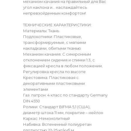
механизм качания на правильный для Вас
угол наклона и… наслаждайтесь
непревзойденным комфортом!
ТЕХНИЧЕСКИЕ ХАРАКТЕРИСТИКИ:
Материалы: Ткань
Подлокотники: Пластиковые,
трансформируемые, с мягкими
накладками, обитыми тканью
Механизм качания: С синхронным
отклонением сидения и спинки 1:3, с
фиксацией кресла в любом положении.
Регулировка кресла по высоте
Крестовина: Пластиковая с
декоративными пластиковыми
элементами
Газ. патрон: 4 класс по стандарту Germany
DIN 4550
Ролики: Стандарт BIFMA 5,1 (США),
диаметр штока 11 мм, покрытие – нейлон
Каркас: Немонолитный
Набивка: Вспененный полиуретан
плотностью 22-25 кг/куб.м