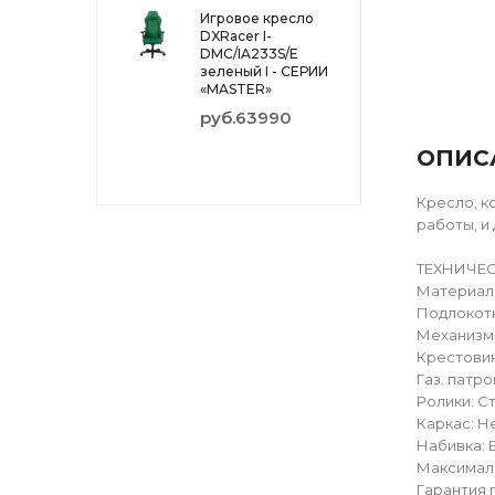
Игровое кресло
DXRacer I-
DMC/IA233S/E
зеленый I - СЕРИИ
«MASTER»
руб.63990
ОПИС
Кресло, к
работы, и
ТЕХНИЧЕС
Материал
Подлокотн
Механизм 
Крестовин
Газ. патро
Ролики: Ст
Каркас: 
Набивка: 
Максималь
Гарантия 