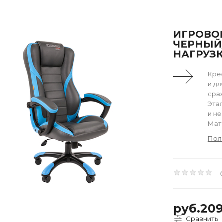
ИГРОВОЕ
ЧЕРНЫЙ
НАГРУЗК
Кре
и д
сраж
Эта
и н
Мат
Пол
руб.20