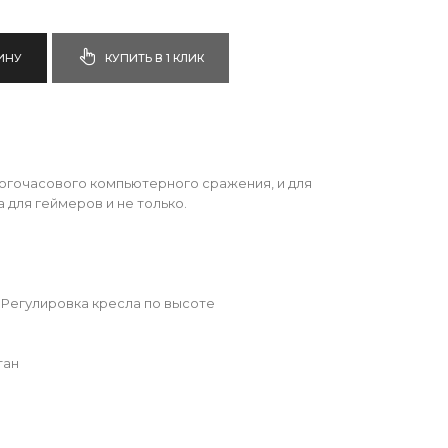
ИНУ
КУПИТЬ В 1 КЛИК
огочасового компьютерного сражения, и для
 для геймеров и не только.
 Регулировка кресла по высоте
тан