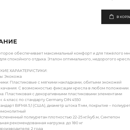
В КОРЗ
АНИЕ
оторое обеспечивает максимальный комфорт и для тяжёлого мн
 для спокойного отдыха. Эталон оптимального, недорогого кресла
КИЕ ХАРАКТЕРИСТИКИ:
ы: Экокожа
ики: Пластиковые с мягкими накладками, обитыми экокожей
качания: С возможностью фиксации кресла в любом положении.
а: Пластиковая с декоративными пластиковыми элементами
н: 4 класс по стандарту Germany DIN 4550
андарт BIFMA 5,1 (США), диаметр штока 11 мм, покрытие – полиуре
Немонолитный
Вспененный полиуретан плотностью 22-25 кг/куб.м, Синтепон
ная рекомендованная нагрузка: до 180 кг
производителя: 2 года