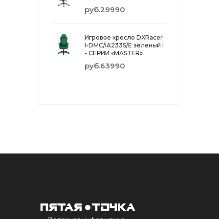
руб.29990
Игровое кресло DXRacer
I-DMC/IA233S/E зеленый I
- СЕРИИ «MASTER»
руб.63990