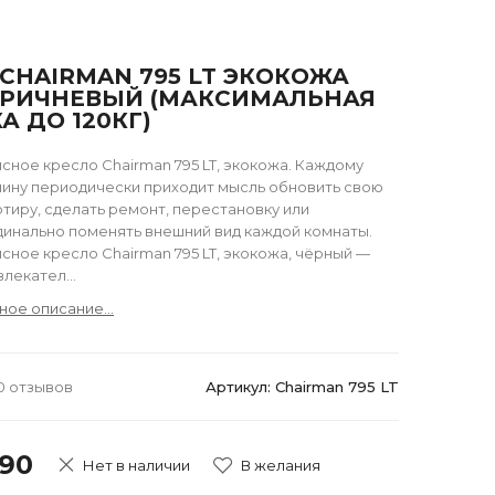
CHAIRMAN 795 LT ЭКОКОЖА
ОРИЧНЕВЫЙ (МАКСИМАЛЬНАЯ
А ДО 120КГ)
сное кресло Chairman 795 LT, экокожа. Каждому
яину периодически приходит мысль обновить свою
ртиру, сделать ремонт, перестановку или
динально поменять внешний вид каждой комнаты.
сное кресло Chairman 795 LT, экокожа, чёрный —
лекател...
ное описание...
0 отзывов
Артикул: Chairman 795 LT
490
Нет в наличии