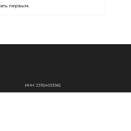
тать первым.
ИНН: 231124053562
ights reserved.