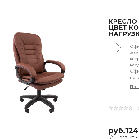
КРЕСЛО 
ЦВЕТ К
НАГРУЗК
Офи
хоз
ква
кар
Офи
прив
Пол
руб.12