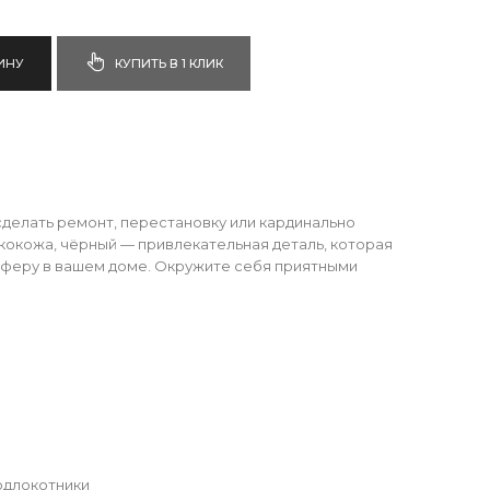
ИНУ
КУПИТЬ В 1 КЛИК
сделать ремонт, перестановку или кардинально
экокожа, чёрный — привлекательная деталь, которая
сферу в вашем доме. Окружите себя приятными
подлокотники