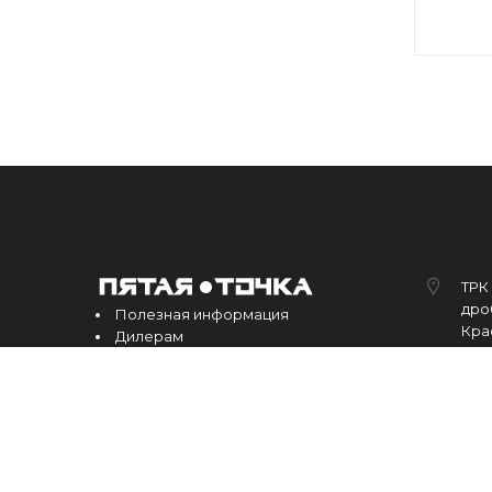
ТРК 
дроб
Полезная информация
Кра
Дилерам
Контакты