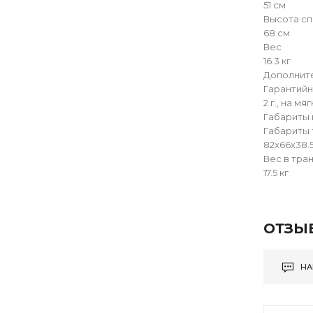
51 см
Высота сп
68 см
Вес
16.3 кг
Дополнит
Гарантийн
2 г., на м
Габариты 
Габариты 
82х66х38.
Вес в тра
17.5 кг
ОТЗЫ
НА