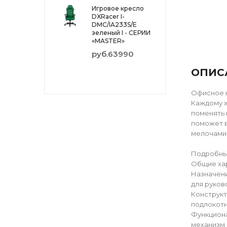
Игровое кресло
DXRacer I-
DMC/IA233S/E
зеленый I - СЕРИИ
«MASTER»
руб.63990
ОПИС
Офисное к
Каждому х
поменять 
поможет в
мелочами,
Подробны
Общие ха
Назначен
для руков
Конструк
подлокотн
Функцион
механизм 