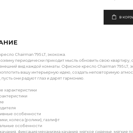
В КОРЗ
АНИЕ
ресло Chairman 795 LT, экокожа.
озяину периодически приходит мысль обновить свою квартиру, 
внешний вид каждой комнаты. Офисное кресло Chairman 795 LT, 
оплотить вашу интерьерную идею, создать неповторимую атмо
 пусть они радуют глаз и дарят гармонию.
е характеристики
рактеристики
ие
одителя
тивные особенности
ики, колеса (ролики), газлифт
альные особенности
качания, фиксация механизма качания, мягкое сиденье, мягкие 