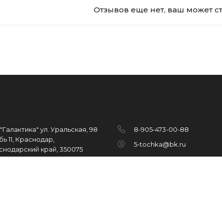
Отзывов еще нет, ваш может с
"Галактика" ул. Уральская, 98
8-905-473-00-88
ь 11, Краснодар,
5-tochka@bk.ru
снодарский край, 350075
Copyright 5-tochka © 2026
.
All r