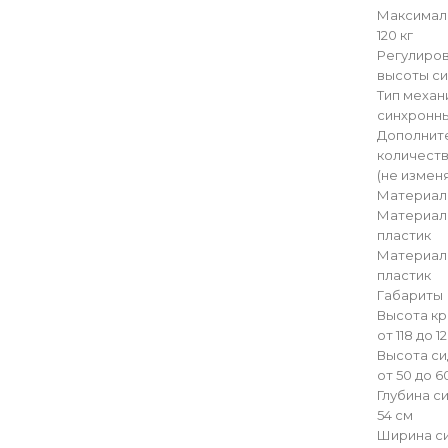
Максималь
120 кг
Регулиро
высоты си
Тип механ
синхронн
Дополнит
количеств
(не измен
Материа
Материал
пластик
Материал
пластик
Габариты
Высота к
от 118 до 1
Высота си
от 50 до 6
Глубина с
54 см
Ширина с