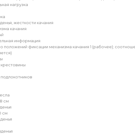
ная нагрузка
вка
денья, жесткости качания
изма качания
ый
ельная информация
о положений фиксации механизма качания 1 (рабочее); соотношен
яется)
лы
 крестовины
 подлокотников
ресла
28 см
денья
0 см
иденья
иденья