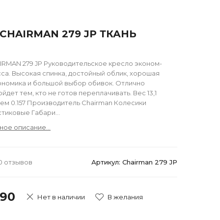
CHAIRMAN 279 JP ТКАНЬ
IRMAN 279 JP Руководительское кресло эконом-
сса. Высокая спинка, достойный облик, хорошая
ономика и большой выбор обивок. Отлично
йдет тем, кто не готов переплачивать. Вес 13,1
ем 0.157 Производитель Chairman Колесики
тиковые Габари...
ное описание...
0 отзывов
Артикул: Chairman 279 JP
490
Нет в наличии