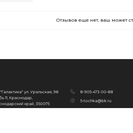
Отзывов еще нет, ваш может с
"Галактика" ул. Уральская, 98
8-905-473-00-88
ь 11, Краснодар,
5-tochka@bk.ru
снодарский край, 350075
Copyright 5-tochka © 2026
.
All r