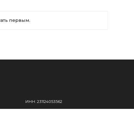
тать первым.
ИНН: 231124053562
ights reserved.