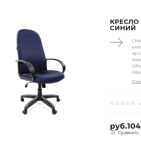
КРЕСЛО 
СИНИЙ
CHA
кла
эрг
подо
Объ
плас
Пол
руб.10