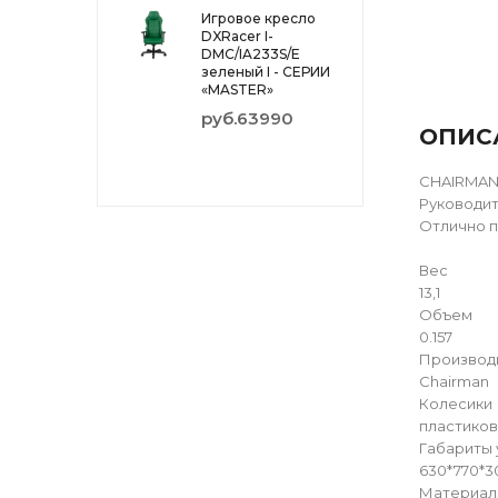
Игровое кресло
DXRacer I-
DMC/IA233S/E
зеленый I - СЕРИИ
«MASTER»
руб.63990
ОПИС
CHAIRMAN 
Руководит
Отлично п
Вес
13,1
Объем
0.157
Производ
Chairman
Колесики
пластико
Габариты 
630*770*3
Материал