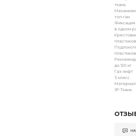
ткань
Механизм
топ-ган
Фиксация
в одном 
Крестови
пластико
Подлокот
пластико
Рекомендо
до 120 кг
Газ-лифт
3 класс
Материал
JP-Ткань
ОТЗЫ
НА