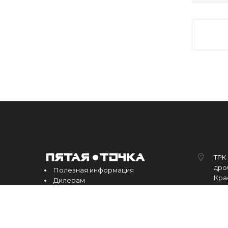
ТРК 
дроб
Полезная информация
Кра
Дилерам
Контакты