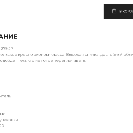
В КОРЗ
АНИЕ
279 JP
ельское кресло эконом-класса. Высокая спинка, достойный обл
одойдет тем, кто не готов переплачивать.
итель
вые
упаковки
00