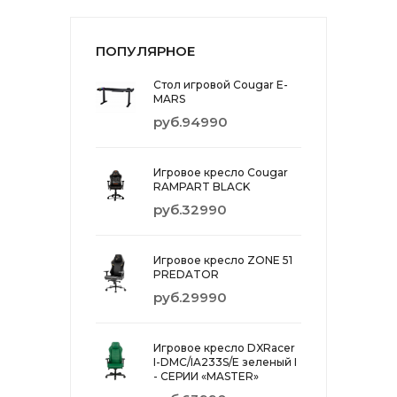
ПОПУЛЯРНОЕ
Стол игровой Cougar E-
MARS
руб.94990
Игровое кресло Cougar
RAMPART BLACK
руб.32990
Игровое кресло ZONE 51
PREDATOR
руб.29990
Игровое кресло DXRacer
I-DMC/IA233S/E зеленый I
- СЕРИИ «MASTER»