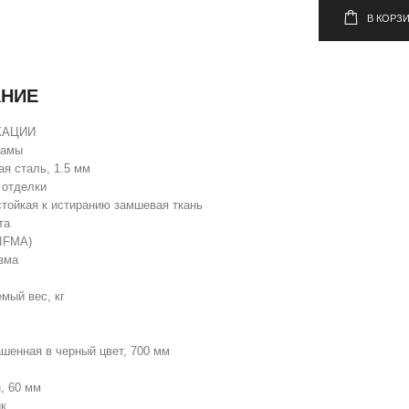
В КОРЗ
НИЕ
КАЦИИ
рамы
ая сталь, 1.5 мм
 отделки
стойкая к истиранию замшевая ткань
та
BIFMA)
зма
мый вес, кг
ашенная в черный цвет, 700 мм
, 60 мм
к