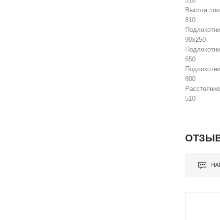
310
Высота спи
810
Подлокотни
90х250
Подлокотник
650
Подлокотник
800
Расстояние
510
ОТЗЫВ
НА