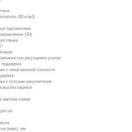
ителя
олнитель (50 кг/м3)
ые подлокотники
направлениях (3D)
ая спинка
5°
ачания
 возможностью регулировки усилия
 поддержка
шка с пеной высокой плотности
ддержка
шка с плотным наполнителем
а высоты сиденья
а наклона спинки
для ног
ресла
сла (макс), мм