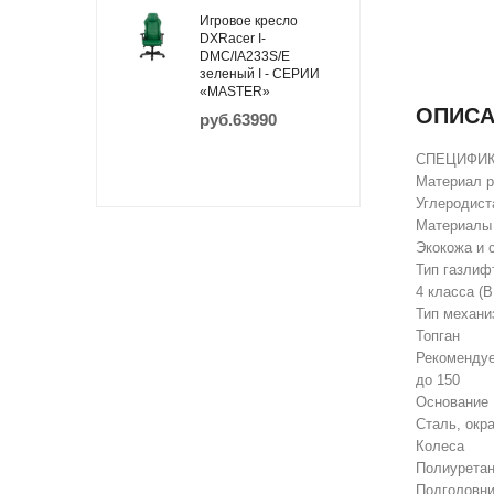
Игровое кресло
DXRacer I-
DMC/IA233S/E
зеленый I - СЕРИИ
«MASTER»
ОПИСА
руб.63990
СПЕЦИФИ
Материал 
Углеродист
Материалы
Экокожа и 
Тип газлиф
4 класса (
Тип механи
Топган
Рекомендуе
до 150
Основание
Сталь, окр
Колеса
Полиуретан
Подголовни