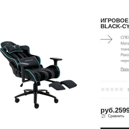
ИГРОВОЕ 
BLACK-C
СПЕЦ
Мате
ткан
Реко
черн
Полн
руб.259