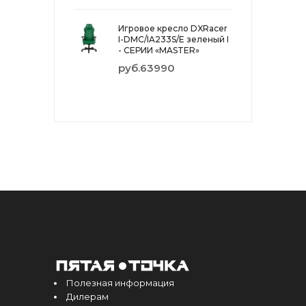
Игровое кресло DXRacer
I-DMC/IA233S/E зеленый I
- СЕРИИ «MASTER»
руб.63990
Полезная информация
Дилерам