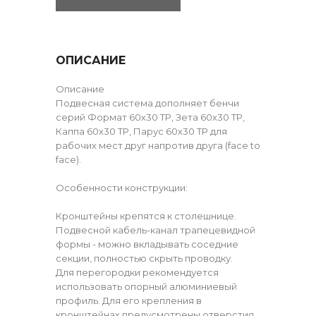
ОПИСАНИЕ
Описание
Подвесная система дополняет бенчи
серий Формат 60х30 ТР, Зета 60х30 ТР,
Каппа 60х30 ТР, Парус 60х30 ТР для
рабочих мест друг напротив друга (face to
face).
Особенности конструкции:
Кронштейны крепятся к столешнице.
Подвесной кабель-канал трапецевидной
формы - можно вкладывать соседние
секции, полностью скрыть проводку.
Для перегородки рекомендуется
использовать опорный алюминиевый
профиль. Для его крепления в
кронштейнах предусмотрены отверстия