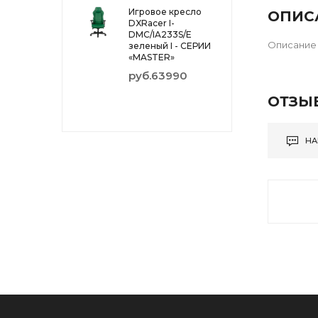
Игровое кресло
ОПИС
DXRacer I-
DMC/IA233S/E
Описание 
зеленый I - СЕРИИ
«MASTER»
руб.63990
ОТЗЫ
НА