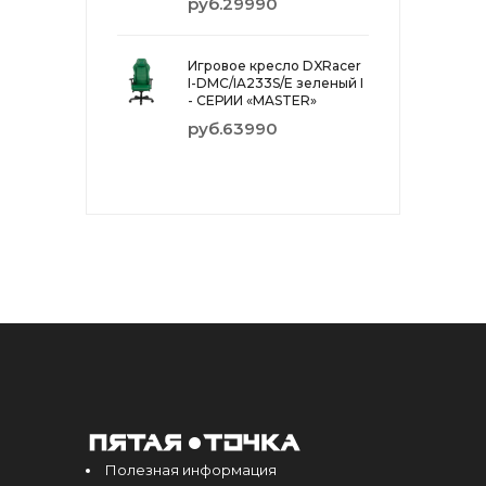
руб.29990
Игровое кресло DXRacer
I-DMC/IA233S/E зеленый I
- СЕРИИ «MASTER»
руб.63990
Полезная информация