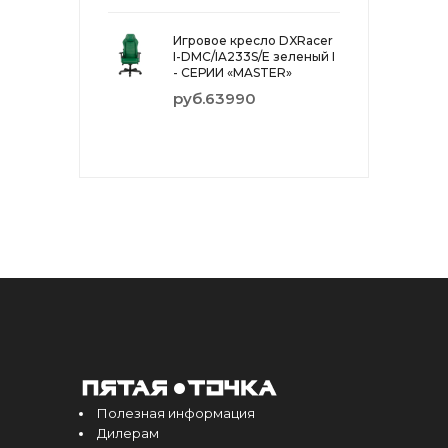
Игровое кресло DXRacer
I-DMC/IA233S/E зеленый I
- СЕРИИ «MASTER»
руб.63990
Полезная информация
Дилерам