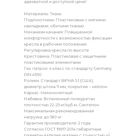
адекватной и доступной цене!
Материалы: Ткань
Подлокотники: Пластиковые с мягкими
накладками, обитыми тканью
Механизм качания: Повышенной
комфортности с возможностью фиксации
кресла в рабочем положении.
Регулировка кресла по высоте
Крестовина: Пластиковая с защитными
пластиковыми элементами
Газ. патрон: 4 класс по стандарту Germany
DIN 4550
Ролики: Стандарт BIFMA 5,1 (США),
диаметр штока 11 мм, покрытие – нейлон
Каркас: Немонолитный
Набивка: Вспененный полиуретан
плотностью 22-25 кг/куб.м, Синтепон
Максимальная рекомендованная
нагрузка: до 180 кг
Гарантия производителя: 2 года
Согласно ГОСТ 19917-2014 габаритные
размеры изделия указаны с точностью +/-