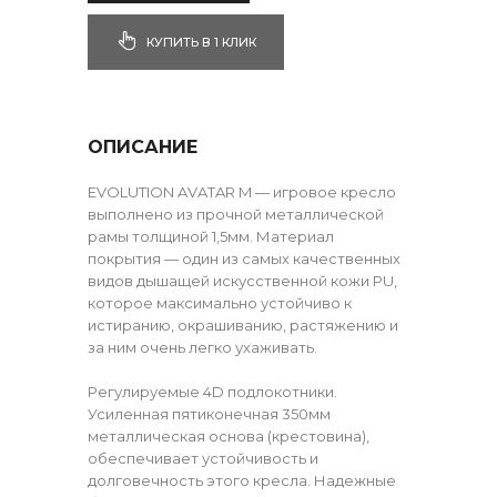
КУПИТЬ В 1 КЛИК
ОПИСАНИЕ
EVOLUTION AVATAR M — игровое кресло
выполнено из прочной металлической
рамы толщиной 1,5мм. Материал
покрытия — один из самых качественных
видов дышащей искусственной кожи PU,
которое максимально устойчиво к
истиранию, окрашиванию, растяжению и
за ним очень легко ухаживать.
Регулируемые 4D подлокотники.
Усиленная пятиконечная 350мм
металлическая основа (крестовина),
обеспечивает устойчивость и
долговечность этого кресла. Надежные