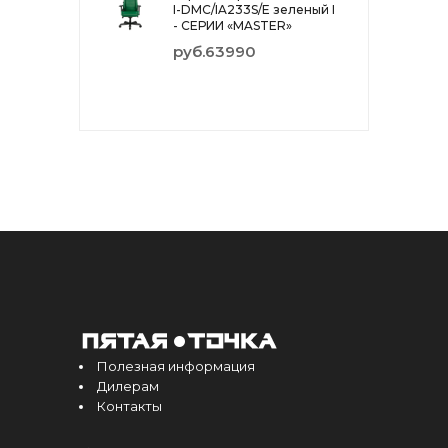
I-DMC/IA233S/E зеленый I
- СЕРИИ «MASTER»
руб.63990
Полезная информация
Дилерам
Контакты