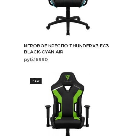
ИГРОВОЕ КРЕСЛО THUNDERX3 EC3
BLACK-CYAN AIR
руб.16990
NEW