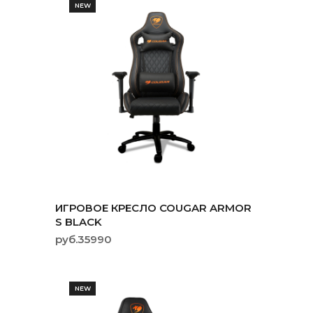
NEW
ИГРОВОЕ КРЕСЛО COUGAR ARMOR
S BLACK
руб.35990
NEW