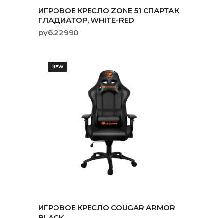
ИГРОВОЕ КРЕСЛО ZONE 51 СПАРТАК
ГЛАДИАТОР, WHITE-RED
руб.22990
NEW
ИГРОВОЕ КРЕСЛО COUGAR ARMOR
BLACK