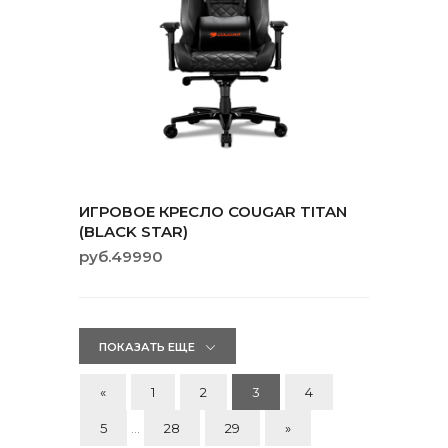
ИГРОВОЕ КРЕСЛО COUGAR TITAN
(BLACK STAR)
руб.49990
ПОКАЗАТЬ ЕЩЕ
«
1
2
3
4
5
...
28
29
»