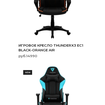
ИГРОВОЕ КРЕСЛО THUNDERX3 EC1
BLACK-ORANGE AIR
руб.14990
NEW