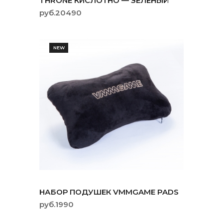
THRONE КИСЛОТНО — ЗЕЛЕНЫЙ
руб.20490
NEW
НАБОР ПОДУШЕК VMMGAME PADS
руб.1990